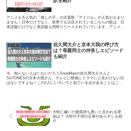
訳を紹介
アニメも大人気の「推しの子」の主題歌『アイドル』の人気が止まり
ません！日本だけでなく、世界でも注目されているこちらの歌は、日
本語版だけでなく英語版も同時リリースされていています。アニメ
「推しの子」との相乗効果人気があるのはもちろんですが、Y...
佐久間大介と京本大我の呼び方
エンタメ
は？母親同士の仲良しエピソード
も紹介
今、知らない人はいないだろうSnowManの佐久間大介さんと
SixTONESの京本大我さん。テレビに映画にドラマにと見かけない日
はないですよね！この2人にいろいろと似ている点があることはご存
知ですか？また、佐久間大介さんと京本大我さんの2人...
大蛇に嫁いだ娘気持ち悪いと言われる理
由は？ 大蛇や子供の正体やあらすじも紹
介