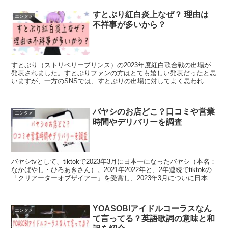
すとぷり紅白炎上なぜ？ 理由は
エンタメ
不祥事が多いから？
すとぷり（ストリベリープリンス）の2023年度紅白歌合戦の出場が
発表されました。すとぷりファンの方はとても嬉しい発表だったと思
いますが、一方のSNSでは、すとぷりの出場に対してよく思われて
いらっしゃらない方も多いようです。今回はこちらのすと...
バヤシのお店どこ？口コミや営業
エンタメ
時間やデリバリーを調査
バヤシtvとして、tiktokで2023年3月に日本一になったバヤシ（本名：
なかばやし・ひろあきさん）。2021年2022年と、2年連続でtiktokの
「クリアーターオブザイアー」を受賞し、2023年3月についに日本の
頂点に上り詰めました。...
YOASOBIアイドルコーラスなん
エンタメ
て言ってる？英語歌詞の意味と和