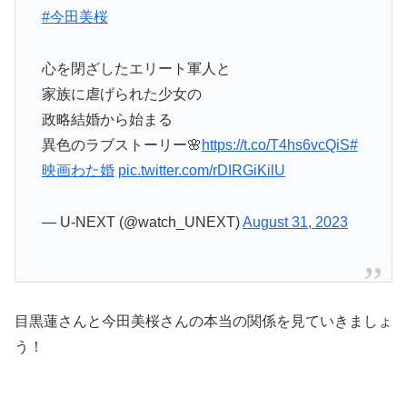
#今田美桜
心を閉ざしたエリート軍人と
家族に虐げられた少女の
政略結婚から始まる
異色のラブストーリー🌸
https://t.co/T4hs6vcQiS
#
映画わた婚
pic.twitter.com/rDIRGiKilU
— U-NEXT (@watch_UNEXT)
August 31, 2023
目黒蓮さんと今田美桜さんの本当の関係を見ていきましょ
う！