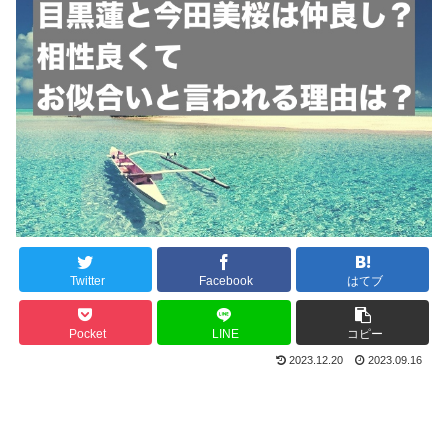
Twitter
Facebook
はてブ
Pocket
LINE
コピー
2023.12.20
2023.09.16