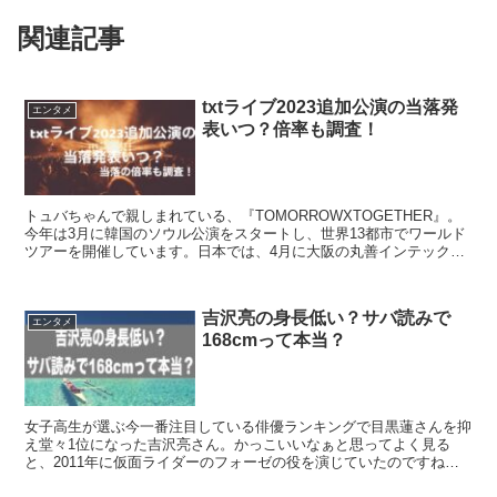
関連記事
txtライブ2023追加公演の当落発
エンタメ
表いつ？倍率も調査！
トュバちゃんで親しまれている、『TOMORROWXTOGETHER』。
今年は3月に韓国のソウル公演をスタートし、世界13都市でワールド
ツアーを開催しています。日本では、4月に大阪の丸善インテックア
リーナ大阪、埼玉のさいたまスーパーアリーナ、...
吉沢亮の身長低い？サバ読みで
エンタメ
168cmって本当？
女子高生が選ぶ今一番注目している俳優ランキングで目黒蓮さんを抑
え堂々1位になった吉沢亮さん。かっこいいなぁと思ってよく見る
と、2011年に仮面ライダーのフォーゼの役を演じていたのですね。
我が子と一緒にテレビを見ていた時からかっこいいと思って...