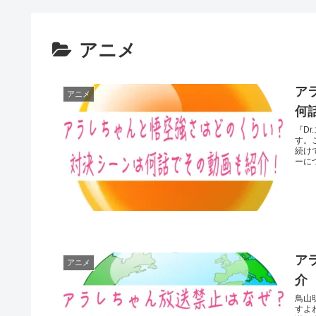
アニメ
ア
アニメ
何
『D
す。
続け
ーにつ
ア
アニメ
介
鳥山
すよ