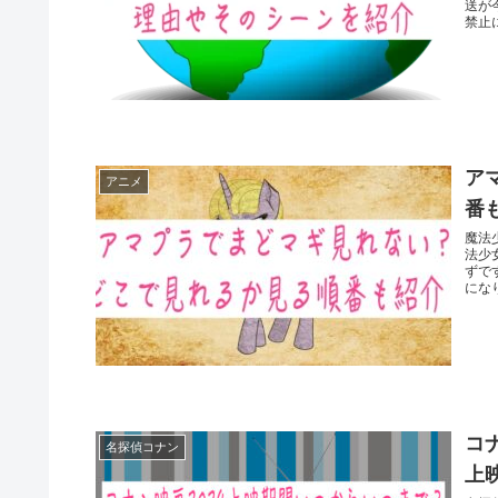
送が
禁止に
ア
アニメ
番
魔法
法少
ずで
になり
コ
名探偵コナン
上