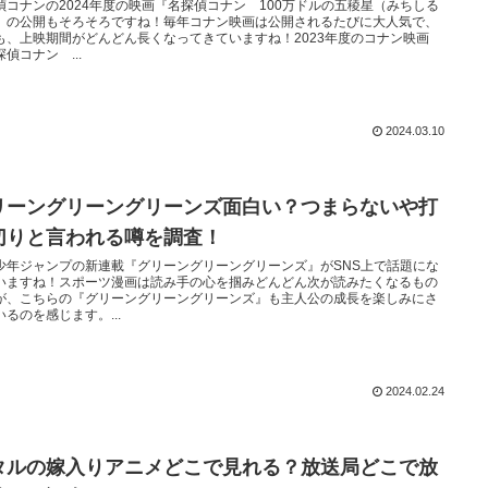
偵コナンの2024年度の映画『名探偵コナン 100万ドルの五稜星（みちしる
』の公開もそろそろですね！毎年コナン映画は公開されるたびに大人気で、
も、上映期間がどんどん長くなってきていますね！2023年度のコナン映画
偵コナン ...
2024.03.10
リーングリーングリーンズ面白い？つまらないや打
切りと言われる噂を調査！
少年ジャンプの新連載『グリーングリーングリーンズ』がSNS上で話題にな
いますね！スポーツ漫画は読み手の心を掴みどんどん次が読みたくなるもの
が、こちらの『グリーングリーングリーンズ』も主人公の成長を楽しみにさ
いるのを感じます。...
2024.02.24
タルの嫁入りアニメどこで見れる？放送局どこで放