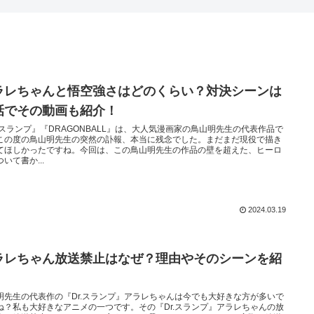
ラレちゃんと悟空強さはどのくらい？対決シーンは
話でその動画も紹介！
r.スランプ』『DRAGONBALL』は、大人気漫画家の鳥山明先生の代表作品で
この度の鳥山明先生の突然の訃報、本当に残念でした。まだまだ現役で描き
てほしかったですね。今回は、この鳥山明先生の作品の壁を超えた、ヒーロ
いて書か...
2024.03.19
ラレちゃん放送禁止はなぜ？理由やそのシーンを紹
明先生の代表作の『Dr.スランプ』アラレちゃんは今でも大好きな方が多いで
ね？私も大好きなアニメの一つです。その『Dr.スランプ』アラレちゃんの放