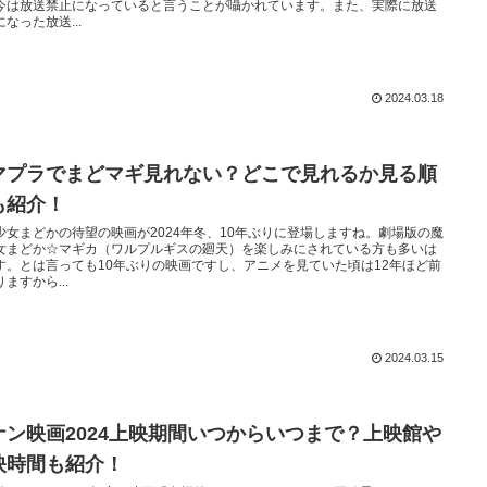
今は放送禁止になっていると言うことが囁かれています。また、実際に放送
なった放送...
2024.03.18
マプラでまどマギ見れない？どこで見れるか見る順
も紹介！
少女まどかの待望の映画が2024年冬、10年ぶりに登場しますね。劇場版の魔
女まどか☆マギカ（ワルプルギスの廻天）を楽しみにされている方も多いは
す。とは言っても10年ぶりの映画ですし、アニメを見ていた頃は12年ほど前
ますから...
2024.03.15
ナン映画2024上映期間いつからいつまで？上映館や
映時間も紹介！