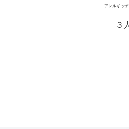
アレルギっ子
３