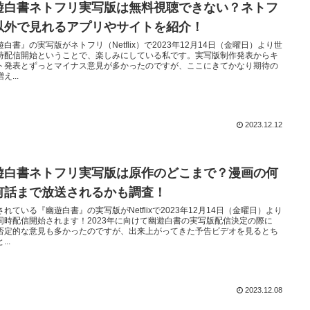
遊白書ネトフリ実写版は無料視聴できない？ネトフ
以外で見れるアプリやサイトを紹介！
遊白書』の実写版がネトフリ（Netflix）で2023年12月14日（金曜日）より世
時配信開始ということで、楽しみにしている私です。実写版制作発表からキ
ト発表とずっとマイナス意見が多かったのですが、ここにきてかなり期待の
え...
2023.12.12
遊白書ネトフリ実写版は原作のどこまで？漫画の何
何話まで放送されるかも調査！
されている『幽遊白書』の実写版がNetflixで2023年12月14日（金曜日）より
同時配信開始されます！2023年に向けて幽遊白書の実写版配信決定の際に
否定的な意見も多かったのですが、出来上がってきた予告ビデオを見るとち
...
2023.12.08