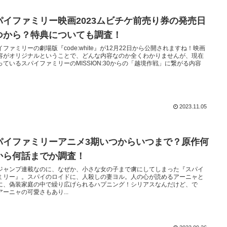
パイファミリー映画2023ムビチケ前売り券の発売日
つから？特典についても調査！
イファミリーの劇場版『code:white』が12月22日から公開されますね！映画
容がオリジナルということで、どんな内容なのか全くわかりませんが、現在
っているスパイファミリーのMISSION:30からの「越境作戦」に繋がる内容
2023.11.05
パイファミリーアニメ3期いつからいつまで？原作何
から何話までか調査！
ジャンプ連載なのに、なぜか、小さな女の子まで虜にしてしまった『スパイ
ミリー』。スパイのロイドに、人殺しの妻ヨル。人の心が読めるアーニャと
に、偽装家庭の中で繰り広げられるハプニング！シリアスなんだけど、で
アーニャの可愛さもあり...