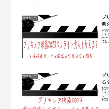
プ
プリキュア
典
20
日）
チケ
でし
プ
プリキュア
る
20
日）
ット
202