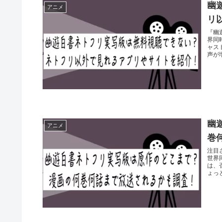
幽
アニメ
リ
『幽
界同
ャス
声が増
幽
アニメ
巻
注目
世界
は、
ょっと