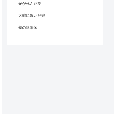
光が死んだ夏
大蛇に嫁いだ娘
鵺の陰陽師