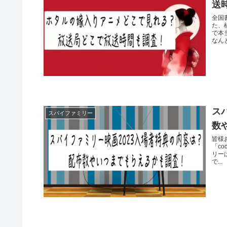
送
全国
た、
で本
なんと
ス
スパイファミリー
数
皆様
「co
リー
で...