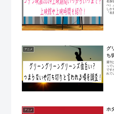
名探
べ）
しか
『名探
グ
アニメ
ち
週刊
って
です
れて
ホ
アニメ