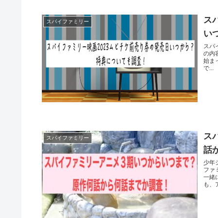
ス
スパイファミリー
い
スパ
の内
始ま
で...
ス
スパイファミリー
話
少年
ファ
一緒
も、