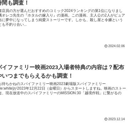
時間も調査！
書店員の方が選んだおすすめのコミック2024ランキングの第1位になりまし
橘オレコ先生の『ホタルの嫁入り』の漫画。この漫画、主人公の2人がピュア
当に夢中になってしまう純愛ストーリーです。しかも、殺し屋と令嬢という
も不釣り合い...
2024.02.06
パイファミリー映画2023入場者特典の内容は？配布
やいつまでもらえるかも調査！
お待ちかねのスパイファミリー映画2023劇場版スパイファミリー
de:white]が2023年12月22日（金曜日）からスタートしますね。映画のストー
は、現在放送中のスパイファミリーのMISSION:30「越境作戦」に繋がるの
2023.12.14