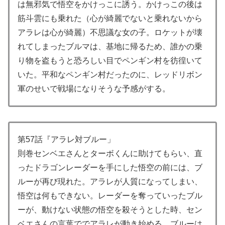
は無邪気で悟空をかけっこに誘う。かけっこの後は
筋斗雲にも乗れた（心が綺麗でないと乗れないから
アラレは心が綺麗）不思議な女の子。ロケットが壊
れてしまったブルマは、基地に帰るため、誰かの乗
り物を盗もうと恐ろしい目でペンギン村を彷徨いて
いた。平和なペンギン村だったのに、レッドリボン
軍のせいで戦場になりそうな予感がする。
第57話『アラレ対ブルー」
則巻センベエさんとターボくんに助けてもらい、直
ったドラゴンレーダーを手にした悟空の前には、ブ
ルーが再び現れた。アラレが人質になってしまい、
悟空は何もできない。レーダーを奪っていったブル
ーが、動けない状態の悟空を殺そうとした時、セン
ベエさんの言葉ででアラレが動き始める。ブルーは