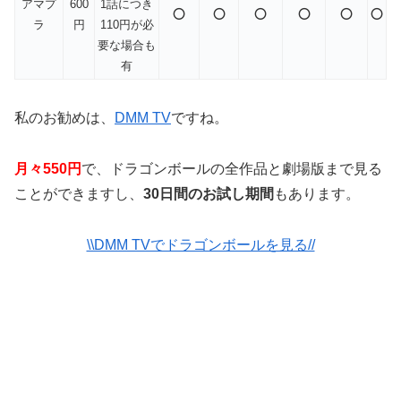
アマプ
600
1話につき
⭕️
⭕️
⭕️
⭕️
⭕️
⭕️
ラ
円
110円が必
要な場合も
有
私のお勧めは、
DMM TV
ですね。
月々550円
で、ドラゴンボールの全作品と劇場版まで見る
ことができますし、
30日間のお試し期間
もあります。
\\DMM TVでドラゴンボールを見る//