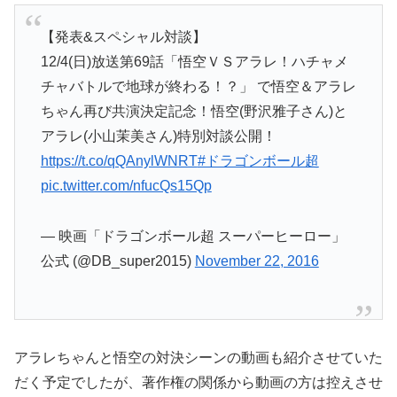
【発表&スペシャル対談】
12/4(日)放送第69話「悟空ＶＳアラレ！ハチャメ
チャバトルで地球が終わる！？」 で悟空＆アラレ
ちゃん再び共演決定記念！悟空(野沢雅子さん)と
アラレ(小山茉美さん)特別対談公開！
https://t.co/qQAnylWNRT
#ドラゴンボール超
pic.twitter.com/nfucQs15Qp
— 映画「ドラゴンボール超 スーパーヒーロー」
公式 (@DB_super2015)
November 22, 2016
アラレちゃんと悟空の対決シーンの動画も紹介させていた
だく予定でしたが、著作権の関係から動画の方は控えさせ