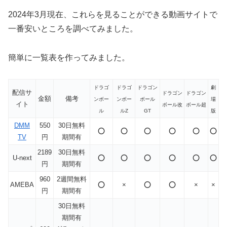
2024年3月現在、これらを見ることができる動画サイトで
一番安いところを調べてみました。
簡単に一覧表を作ってみました。
ドラゴ
ドラゴ
ドラゴン
劇
配信サ
ドラゴン
ドラゴン
金額
備考
ンボー
ンボー
ボール
場
イト
ボール改
ボール超
ル
ルZ
GT
版
DMM
550
30日無料
⭕️
⭕️
⭕️
⭕️
⭕️
⭕️
TV
円
期間有
2189
30日無料
U-next
⭕️
⭕️
⭕️
⭕️
⭕️
⭕️
円
期間有
960
2週間無料
AMEBA
⭕️
×
⭕️
⭕️
×
×
円
期間有
30日無料
期間有