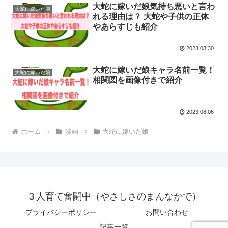
大蛇に嫁いだ娘気持ち悪いと言わ
大蛇に嫁いだ娘
れる理由は？ 大蛇や子供の正体
やあらすじも紹介
2023.08.30
大蛇に嫁いだ娘キャラ名前一覧！
大蛇に嫁いだ娘
相関図を画像付きで紹介
2023.08.06
ホーム
漫画
大蛇に嫁いだ娘
３人育て奮闘中（やさしさのまんなかで）
プライバシーポリシー
お問い合わせ
記事一覧