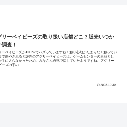
グリーベイビーズの取り扱い店舗どこ？販売いつか
か調査！
リーベイビーズがTikTokでバズっていますね！触り心地がたまらなく触ってい
けで癒やされると評判のアグリーベイビーズは、ゲームセンターの景品とし
か手に入らなかったため、みなさん必死で探していたようですね。アグリー
ーズの手の...
2023.10.30