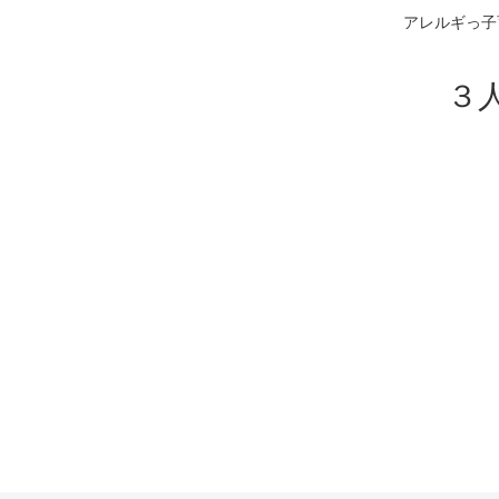
アレルギっ子
３