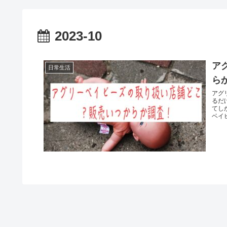
2023-10
ア
日常生活
ら
アグ
るだ
てし
ベイビ