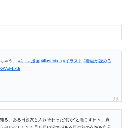
れちゃう。
#4コマ漫画
#illustration
#イラスト
#漫画が読める
/I0GVgEbZJi
知る。ある日親友と入れ替わった"何か"と過ごす日々。真
う何かだとしても見た目や記憶がある目の前の存在を自分