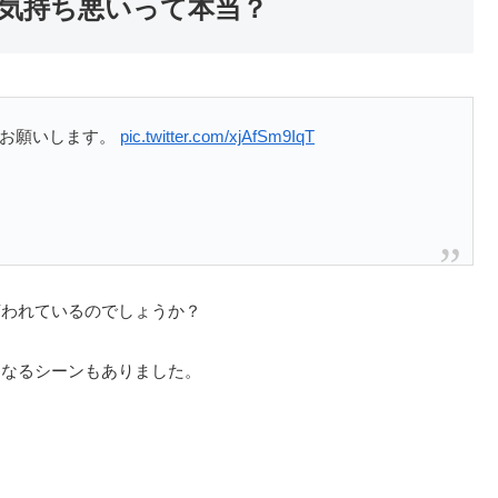
気持ち悪いって本当？
くお願いします。
pic.twitter.com/xjAfSm9IqT
言われているのでしょうか？
くなるシーンもありました。