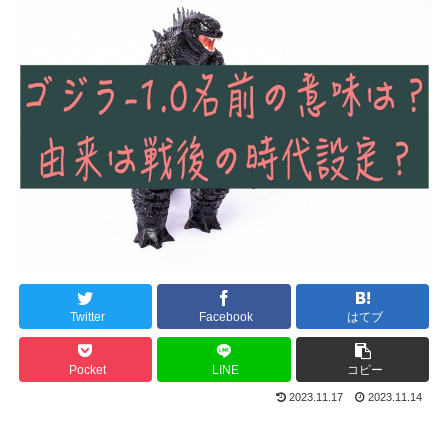
Twitter
Facebook
はてブ
Pocket
LINE
コピー
2023.11.17
2023.11.14