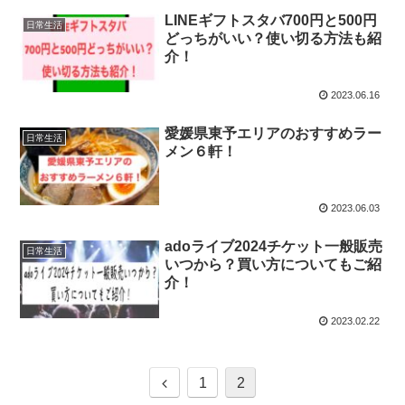
LINEギフトスタバ700円と500円
日常生活
どっちがいい？使い切る方法も紹
介！
2023.06.16
愛媛県東予エリアのおすすめラー
日常生活
メン６軒！
2023.06.03
adoライブ2024チケット一般販売
日常生活
いつから？買い方についてもご紹
介！
2023.02.22
前
1
2